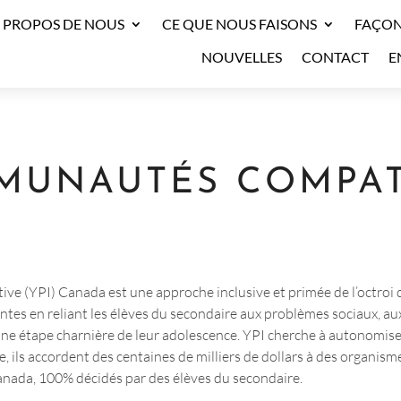
 PROPOS DE NOUS
CE QUE NOUS FAISONS
FAÇON
NOUVELLES
CONTACT
E
MUNAUTÉS COMPAT
Non classifié(e)
Non classifié(e)
tive (YPI) Canada est une approche inclusive et primée de l’octro
s en reliant les élèves du secondaire aux problèmes sociaux, au
 une étape charnière de leur adolescence. YPI cherche à autonomise
ils accordent des centaines de milliers de dollars à des organism
Canada, 100% décidés par des élèves du secondaire.