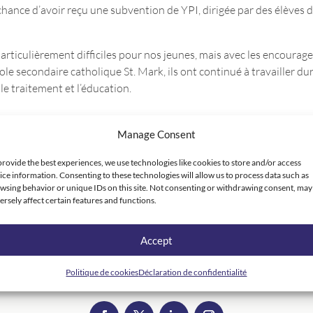
hance d’avoir reçu une subvention de YPI, dirigée par des élèves d
articulièrement difficiles pour nos jeunes, mais avec les encourag
e secondaire catholique St. Mark, ils ont continué à travailler du
le traitement et l’éducation.
Manage Consent
provide the best experiences, we use technologies like cookies to store and/or access
ice information. Consenting to these technologies will allow us to process data such as
wsing behavior or unique IDs on this site. Not consenting or withdrawing consent, may
ersely affect certain features and functions.
Accept
Politique de cookies
Déclaration de confidentialité