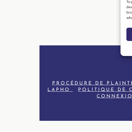
To 
dev
bro
adv
PROCÉDURE DE PLAINT
LAPHO
POLITIQUE DE 
CONNEXIO