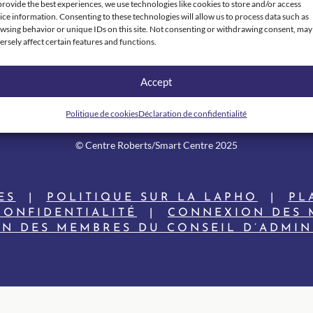
provide the best experiences, we use technologies like cookies to store and/or access
ice information. Consenting to these technologies will allow us to process data such as
wsing behavior or unique IDs on this site. Not consenting or withdrawing consent, may
ersely affect certain features and functions.
Accept
Politique de cookies
Déclaration de confidentialité
© Centre Roberts/Smart Centre 2025
ES
|
POLITIQUE SUR LA LAPHO
|
PL
CONFIDENTIALITÉ
|
CONNEXION DES 
N DES MEMBRES DU CONSEIL D’ADMIN