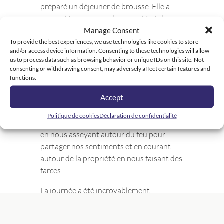
préparé un déjeuner de brousse. Elle a
concocté une soupe de maïs et fait du
Bannock, qu’elle a servi avec du sirop
Manage Consent
d’érable fabriqué à partir des arbres qui
To provide the best experiences, we use technologies like cookies to store
and/or access device information. Consenting to these technologies will allow
nous entourent. Elle nous a donné une
us to process data such as browsing behavior or unique IDs on this site. Not
leçon sur la soupe de maïs et nous a
consenting or withdrawing consent, may adversely affect certain features and
raconté des histoires de son enfance en
functions.
mangeant la même soupe.
Accept
Nous avons terminé la journée en
Politique de cookies
Déclaration de confidentialité
pêchant, en apprenant à pêcher au filet,
en nous asseyant autour du feu pour
partager nos sentiments et en courant
autour de la propriété en nous faisant des
farces.
La journée a été incroyablement
apaisante pour toutes les personnes
impliquées. Chaque jeune a dit que c’était